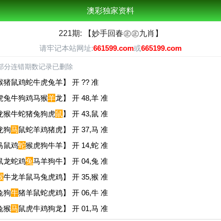
澳彩独家资料
221期: 【妙手回春㊣㊣九肖】
请牢记本站网址:
661599.com
或
665199.com
部分连错期数记录已删除
【猴猪鼠鸡蛇牛虎兔羊】 开 ?? 准
【虎兔牛狗鸡马猴
羊
龙】 开 48,羊 准
【龙猴牛蛇猪兔狗虎
鼠
】 开 43,鼠 准
龙狗
马
鼠蛇羊鸡猪虎】 开 37,马 准
【马鼠鸡
蛇
猴虎狗牛羊】 开 14,蛇 准
【鼠龙蛇鸡
兔
马羊狗牛】 开 04,兔 准
猴
牛龙羊鼠马兔虎鸡】 开 35,猴 准
兔狗
牛
猪羊鼠蛇虎鸡】 开 06,牛 准
兔猴
马
鼠虎牛鸡狗龙】 开 01,马 准