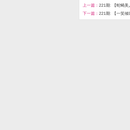
上一篇：
221期: 【蛇蝎
下一篇：
221期: 【一笑