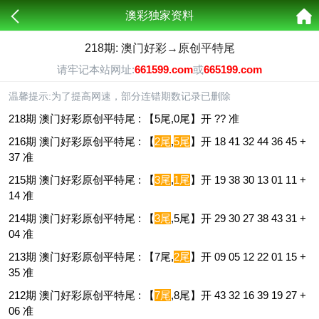
澳彩独家资料
218期: 澳门好彩→原创平特尾
请牢记本站网址:
661599.com
或
665199.com
温馨提示:为了提高网速，部分连错期数记录已删除
218期 澳门好彩原创平特尾 : 【5尾,0尾】开 ?? 准
216期 澳门好彩原创平特尾 : 【
2尾
,
5尾
】开 18 41 32 44 36 45 +
37 准
215期 澳门好彩原创平特尾 : 【
3尾
,
1尾
】开 19 38 30 13 01 11 +
14 准
214期 澳门好彩原创平特尾 : 【
3尾
,5尾】开 29 30 27 38 43 31 +
04 准
213期 澳门好彩原创平特尾 : 【7尾,
2尾
】开 09 05 12 22 01 15 +
35 准
212期 澳门好彩原创平特尾 : 【
7尾
,8尾】开 43 32 16 39 19 27 +
06 准