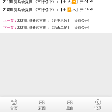
211期 赛马会提供:《三行必中》 : 【土,火,
水
】开 01 准
210期 赛马会提供:《三行必中》 : 【土,
火
,木】开 49 准
上一篇：
222期: 彩券官方網→【必中尾数】←提前公开!
下一篇：
222期: 彩券官方網→【稳杀二尾】←提前公开!
首页
彩图
黑白
记录