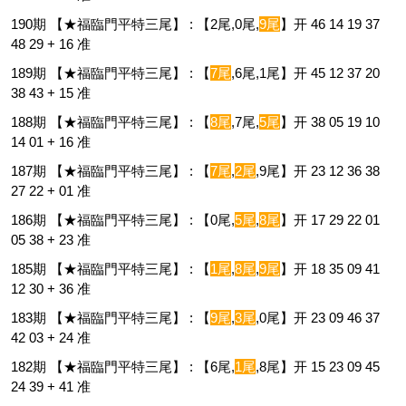
190期 【★福臨門平特三尾】 : 【2尾,0尾,
9尾
】开 46 14 19 37
48 29 + 16 准
189期 【★福臨門平特三尾】 : 【
7尾
,6尾,1尾】开 45 12 37 20
38 43 + 15 准
188期 【★福臨門平特三尾】 : 【
8尾
,7尾,
5尾
】开 38 05 19 10
14 01 + 16 准
187期 【★福臨門平特三尾】 : 【
7尾
,
2尾
,9尾】开 23 12 36 38
27 22 + 01 准
186期 【★福臨門平特三尾】 : 【0尾,
5尾
,
8尾
】开 17 29 22 01
05 38 + 23 准
185期 【★福臨門平特三尾】 : 【
1尾
,
8尾
,
9尾
】开 18 35 09 41
12 30 + 36 准
183期 【★福臨門平特三尾】 : 【
9尾
,
3尾
,0尾】开 23 09 46 37
42 03 + 24 准
182期 【★福臨門平特三尾】 : 【6尾,
1尾
,8尾】开 15 23 09 45
24 39 + 41 准