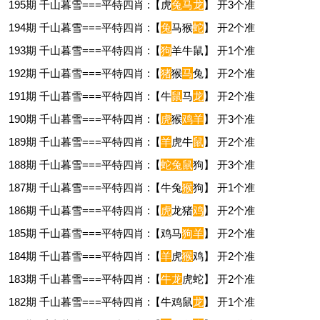
195期 千山暮雪===平特四肖 :【虎
兔
马
龙
】 开3个准
194期 千山暮雪===平特四肖 :【
兔
马猴
蛇
】 开2个准
193期 千山暮雪===平特四肖 :【
狗
羊牛鼠】 开1个准
192期 千山暮雪===平特四肖 :【
猪
猴
马
兔】 开2个准
191期 千山暮雪===平特四肖 :【牛
鼠
马
龙
】 开2个准
190期 千山暮雪===平特四肖 :【
虎
猴
鸡
羊
】 开3个准
189期 千山暮雪===平特四肖 :【
羊
虎牛
鼠
】 开2个准
188期 千山暮雪===平特四肖 :【
蛇
兔
鼠
狗】 开3个准
187期 千山暮雪===平特四肖 :【牛兔
猴
狗】 开1个准
186期 千山暮雪===平特四肖 :【
虎
龙猪
鸡
】 开2个准
185期 千山暮雪===平特四肖 :【鸡马
狗
羊
】 开2个准
184期 千山暮雪===平特四肖 :【
羊
虎
猴
鸡】 开2个准
183期 千山暮雪===平特四肖 :【
牛
龙
虎蛇】 开2个准
182期 千山暮雪===平特四肖 :【牛鸡鼠
龙
】 开1个准