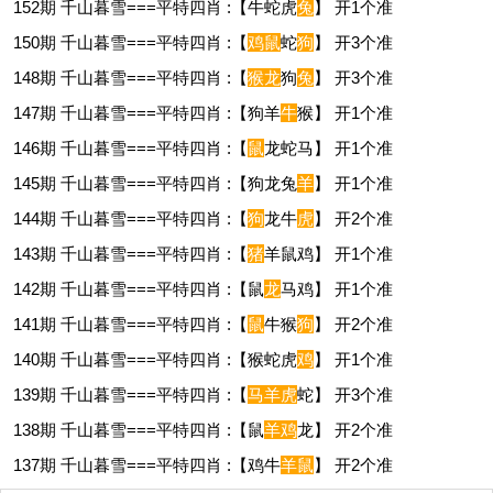
152期 千山暮雪===平特四肖 :【牛蛇虎
兔
】 开1个准
150期 千山暮雪===平特四肖 :【
鸡
鼠
蛇
狗
】 开3个准
148期 千山暮雪===平特四肖 :【
猴
龙
狗
兔
】 开3个准
147期 千山暮雪===平特四肖 :【狗羊
牛
猴】 开1个准
146期 千山暮雪===平特四肖 :【
鼠
龙蛇马】 开1个准
145期 千山暮雪===平特四肖 :【狗龙兔
羊
】 开1个准
144期 千山暮雪===平特四肖 :【
狗
龙牛
虎
】 开2个准
143期 千山暮雪===平特四肖 :【
猪
羊鼠鸡】 开1个准
142期 千山暮雪===平特四肖 :【鼠
龙
马鸡】 开1个准
141期 千山暮雪===平特四肖 :【
鼠
牛猴
狗
】 开2个准
140期 千山暮雪===平特四肖 :【猴蛇虎
鸡
】 开1个准
139期 千山暮雪===平特四肖 :【
马
羊
虎
蛇】 开3个准
138期 千山暮雪===平特四肖 :【鼠
羊
鸡
龙】 开2个准
137期 千山暮雪===平特四肖 :【鸡牛
羊
鼠
】 开2个准