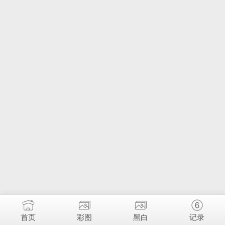
首页
彩图
黑白
记录