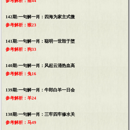
参考解析：猪44
142期:一句解一肖：四海为家主式微
参考解析：猴23
141期:一句解一肖：聪明一世毁于堕
参考解析：狗33
140期:一句解一肖：风起云涌热血高
参考解析：兔16
139期:一句解一肖：牛郎白羊一日会
参考解析：羊24
138期:一句解一肖：三牢四牢修水关
参考解析：马49