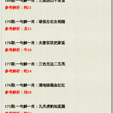
180期:一句解一肖：三渡阴山千里雪
参考解析：狗21
179期:一句解一肖：诸侯左右女相随
参考解析：龙15
178期:一句解一肖：夫妻双双把家返
参考解析：牛18
177期:一句解一肖：三色无边二五亮
参考解析：蛇14
176期:一句解一肖：满地狼藉血红红
参考解析：鸡10
175期:一句解一肖：九关虎豹知蓝颜