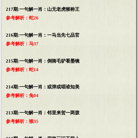
217期:一句解一肖：山无老虎猴称王
参考解析：蛇26
216期:一句解一肖：一马当先七品官
参考解析：马37
215期:一句解一肖：倒骑毛驴看墨镜
参考解析：蛇14
214期:一句解一肖：或弹或唱谁知美
参考解析：兔04
213期:一句解一肖：邻里来贺一两拨
参考解析：猴35