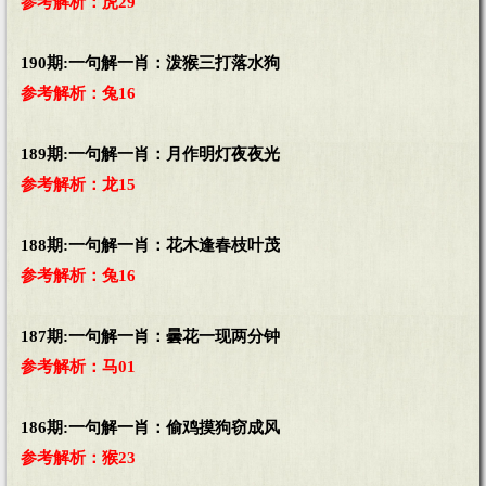
参考解析：虎29
190期:一句解一肖：泼猴三打落水狗
参考解析：兔16
189期:一句解一肖：月作明灯夜夜光
参考解析：龙15
188期:一句解一肖：花木逢春枝叶茂
参考解析：兔16
187期:一句解一肖：曇花一现两分钟
参考解析：马01
186期:一句解一肖：偷鸡摸狗窃成风
参考解析：猴23