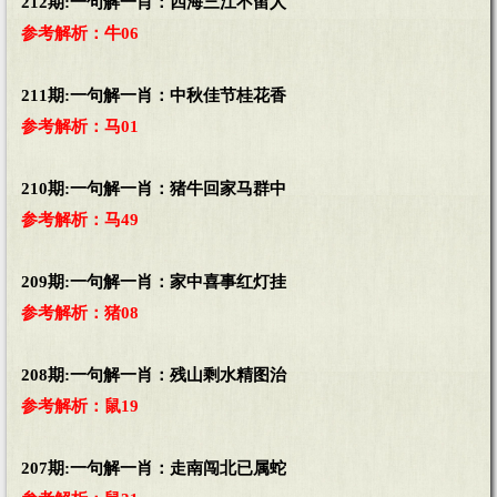
212期:一句解一肖：四海三江不留人
参考解析：牛06
211期:一句解一肖：中秋佳节桂花香
参考解析：马01
210期:一句解一肖：猪牛回家马群中
参考解析：马49
209期:一句解一肖：家中喜事红灯挂
参考解析：猪08
208期:一句解一肖：残山剩水精图治
参考解析：鼠19
207期:一句解一肖：走南闯北已属蛇