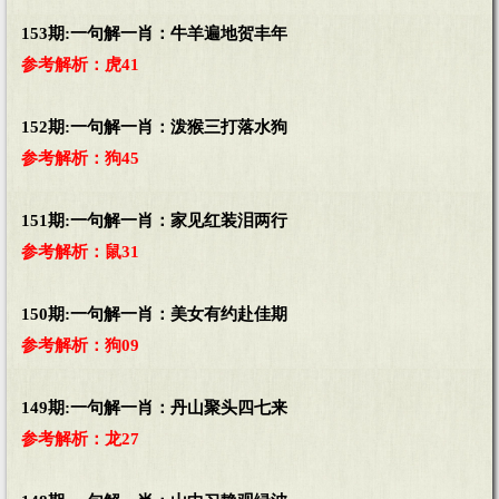
153期:一句解一肖：牛羊遍地贺丰年
参考解析：虎41
152期:一句解一肖：泼猴三打落水狗
参考解析：狗45
151期:一句解一肖：家见红装泪两行
参考解析：鼠31
150期:一句解一肖：美女有约赴佳期
参考解析：狗09
149期:一句解一肖：丹山聚头四七来
参考解析：龙27