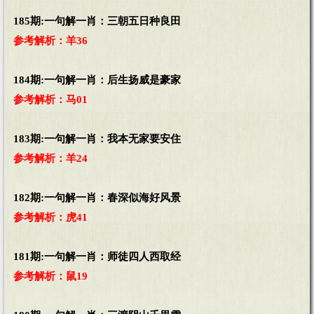
185期:一句解一肖：三朝五日种良田
参考解析：羊36
184期:一句解一肖：后生扬威是豪家
参考解析：马01
183期:一句解一肖：我本无家要安住
参考解析：羊24
182期:一句解一肖：春深似海好风景
参考解析：虎41
181期:一句解一肖：师徒四人西取经
参考解析：鼠19