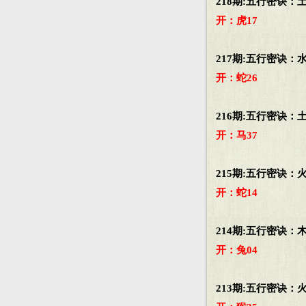
218期:五行密诀：
开：虎17
217期:五行密诀：
开：蛇26
216期:五行密诀：
开：马37
215期:五行密诀：
开：蛇14
214期:五行密诀：
开：兔04
213期:五行密诀：