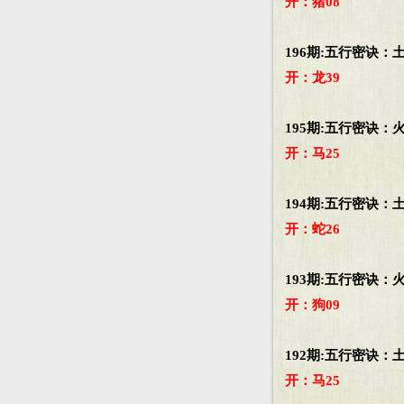
开：猪08
196期:五行密诀：
开：龙39
195期:五行密诀：
开：马25
194期:五行密诀：
开：蛇26
193期:五行密诀：
开：狗09
192期:五行密诀：
开：马25