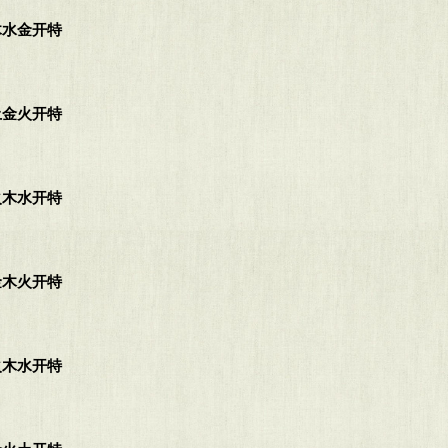
木水金开特
土金火开特
火木水开特
金木火开特
火木水开特