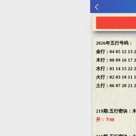
2026年五行号码：
金行：04 05 12 13 26
木行：08 09 16 17 24
水行：01 14 15 22 23
火行：02 03 10 11 18
土行：06 07 20 21 28
219期:五行密诀：
开：？00