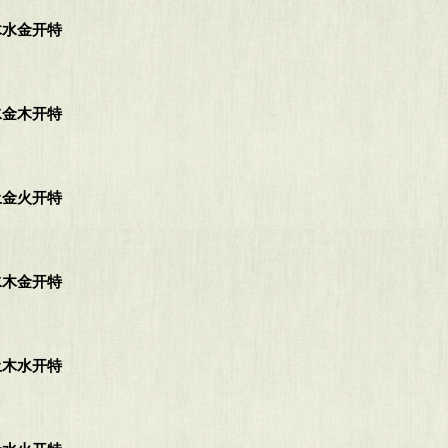
木水金开特
水金木开特
土金火开特
水木金开特
土木水开特