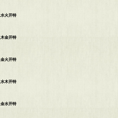
土水火开特
火木金开特
土金火开特
火水木开特
土金水开特