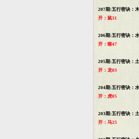
207期:五行密诀：
开：鼠31
206期:五行密诀：
开：猴47
205期:五行密诀：
开：龙03
204期:五行密诀：
开：虎05
203期:五行密诀：
开：马25