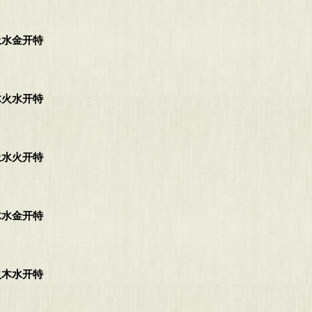
土水金开特
木火水开特
土水火开特
木水金开特
火木水开特