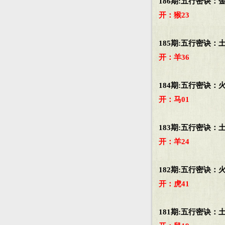
186期:五行密诀：
开：猴23
185期:五行密诀：
开：羊36
184期:五行密诀：
开：马01
183期:五行密诀：
开：羊24
182期:五行密诀：
开：虎41
181期:五行密诀：