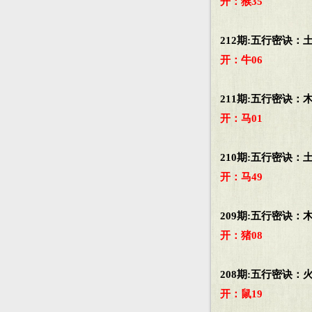
开：猴35
212期:五行密诀：
开：牛06
211期:五行密诀：
开：马01
210期:五行密诀：
开：马49
209期:五行密诀：
开：猪08
208期:五行密诀：
开：鼠19