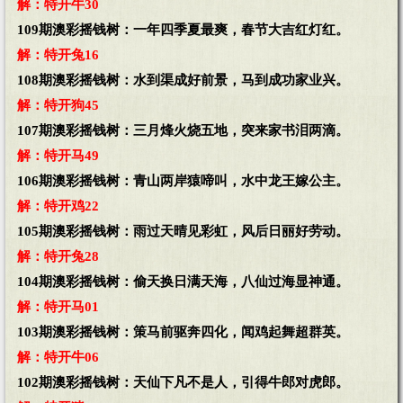
解：特开牛30
109期澳彩摇钱树：一年四季夏最爽，春节大吉红灯红。
解：特开兔16
108期澳彩摇钱树：水到渠成好前景，马到成功家业兴。
解：特开狗45
107期澳彩摇钱树：三月烽火烧五地，突来家书泪两滴。
解：特开马49
106期澳彩摇钱树：青山两岸猿啼叫，水中龙王嫁公主。
解：特开鸡22
105期澳彩摇钱树：雨过天晴见彩虹，风后日丽好劳动。
解：特开兔28
104期澳彩摇钱树：偷天换日满天海，八仙过海显神通。
解：特开马01
103期澳彩摇钱树：策马前驱奔四化，闻鸡起舞超群英。
解：特开牛06
102期澳彩摇钱树：天仙下凡不是人，引得牛郎对虎郎。