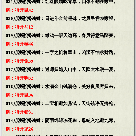
021期澳彩摇钱树：红红眼睛吃青草，四体不勤在家中。
解：特开鼠42
020期澳彩摇钱树：日进斗金前程锦，龙凤呈祥农家福。
解：特开马12
019期澳彩摇钱树：雄鸡一唱天边亮，春风得意马蹄爽。
解：特开猴46
018期澳彩摇钱树：一字之机将军出，凶猛不怕求财路。
解：特开兔39
017期澳彩摇钱树：送师归隐入山中，天降大水消一夏。
解：特开狗32
016期澳彩摇钱树：水满金山钱满仓，美好良辰客归来。
解：特开鼠06
015期澳彩摇钱树：二宝相避如燕鸿，天街镜净无搀枪。
解：特开猪31
014期澳彩摇钱树：阴雨绵绵冻死狗，母蛇入地避九寒。
解：特开龙26