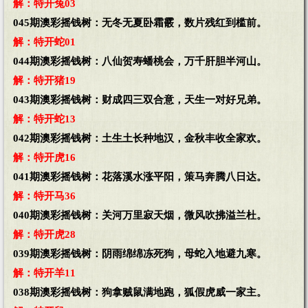
解：特开兔03
045期澳彩摇钱树：无冬无夏卧霜霰，数片残红到槛前。
解：特开蛇01
044期澳彩摇钱树：八仙贺寿蟠桃会，万千肝胆半河山。
解：特开猪19
043期澳彩摇钱树：财成四三双合意，天生一对好兄弟。
解：特开蛇13
042期澳彩摇钱树：土生土长种地汉，金秋丰收全家欢。
解：特开虎16
041期澳彩摇钱树：花落溪水涨平阳，策马奔腾八日达。
解：特开马36
040期澳彩摇钱树：关河万里寂天烟，微风吹拂溢兰杜。
解：特开虎28
039期澳彩摇钱树：阴雨绵绵冻死狗，母蛇入地避九寒。
解：特开羊11
038期澳彩摇钱树：狗拿贼鼠满地跑，狐假虎威一家主。