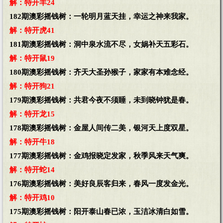
解：特开羊24
182期澳彩摇钱树：一轮明月蓝天挂，幸运之神来我家。
解：特开虎41
181期澳彩摇钱树：洞中泉水流不尽，女娲补天五彩石。
解：特开鼠19
180期澳彩摇钱树：齐天大圣孙猴子，家家有本难念经。
解：特开狗21
179期澳彩摇钱树：共君今夜不须睡，未到晓钟犹是春。
解：特开龙15
178期澳彩摇钱树：金屋人间传二美，银河天上度双星。
解：特开牛18
177期澳彩摇钱树：金鸡报晓定发家，秋季风来天气爽。
解：特开蛇14
176期澳彩摇钱树：美好良辰客归来，春风一度发金光。
解：特开鸡10
175期澳彩摇钱树：阳开泰山春已浓，玉洁冰清白如雪。