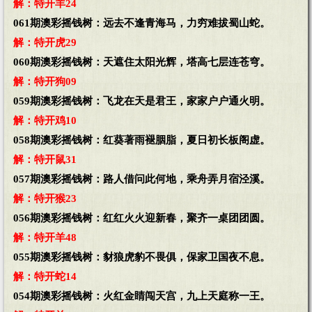
解：特开羊24
061期澳彩摇钱树：远去不逢青海马，力穷难拔蜀山蛇。
解：特开虎29
060期澳彩摇钱树：天遮住太阳光辉，塔高七层连苍穹。
解：特开狗09
059期澳彩摇钱树：飞龙在天是君王，家家户户通火明。
解：特开鸡10
058期澳彩摇钱树：红葵著雨褪胭脂，夏日初长板阁虚。
解：特开鼠31
057期澳彩摇钱树：路人借问此何地，乘舟弄月宿泾溪。
解：特开猴23
056期澳彩摇钱树：红红火火迎新春，聚齐一桌团团圆。
解：特开羊48
055期澳彩摇钱树：豺狼虎豹不畏俱，保家卫国夜不息。
解：特开蛇14
054期澳彩摇钱树：火红金睛闯天宫，九上天庭称一王。