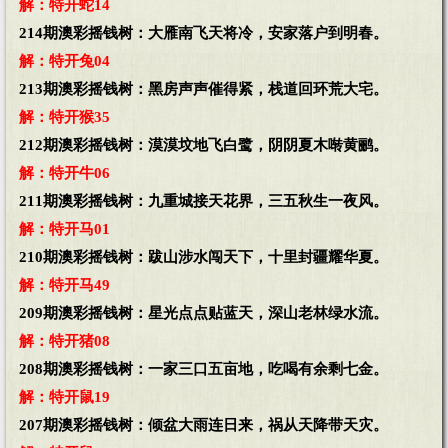
解：特开蛇14
214期澳彩摇钱树：大雁南飞天将冷，安家落户到明春。
解：特开兔04
213期澳彩摇钱树：黑房声声催得紧，栈道回环荒大宅。
解：特开猴35
212期澳彩摇钱树：漠漠坟地飞白鹭，阴阴夏木啭黄鹂。
解：特开牛06
211期澳彩摇钱树：九重城接天花界，三五秋生一夜风。
解：特开马01
210期澳彩摇钱树：跋山涉水闯天下，十里封疆耀华夏。
解：特开马49
209期澳彩摇钱树：星光点点贴蓝天，深山老林绿水流。
解：特开猪08
208期澳彩摇钱树：一家三口五亩地，吃喝有余剩七金。
解：特开鼠19
207期澳彩摇钱树：倾盆大雨连日来，祸从天降带天灾。