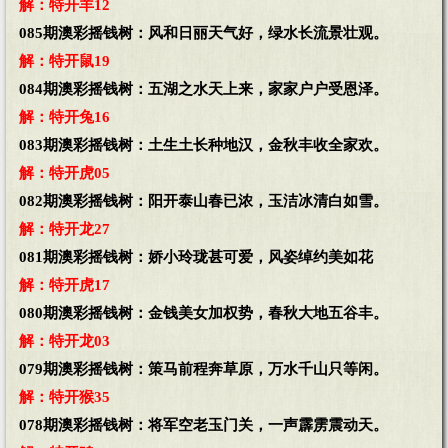
解：特开羊12
085期澳彩摇钱树：风和日丽天气好，绿水长流景壮观。
解：特开鼠19
084期澳彩摇钱树：五湖之水天上来，家家户户受恩泽。
解：特开兔16
083期澳彩摇钱树：土生土长种地汉，金秋丰收全家欢。
解：特开虎05
082期澳彩摇钱树：阳开泰山春已浓，玉洁冰清白如雪。
解：特开龙27
081期澳彩摇钱树：娇小玲珑甚可爱，风姿绰约美如花
解：特开虎17
080期澳彩摇钱树：金钱美女加权势，春秋大地五谷丰。
解：特开龙03
079期澳彩摇钱树：策马前程奔草原，万水千山只等闲。
解：特开猴35
078期澳彩摇钱树：将军空老玉门关，一声霹雳震动天。