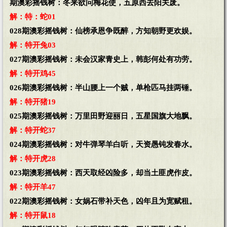
期澳彩摇钱树：冬来欲问梅花使，五原西去阳关废。
解：特：蛇01
028期澳彩摇钱树：仙榜承恩争既醉，方知朝野更欢娱。
解：特开兔03
027期澳彩摇钱树：未会汉家青史上，韩彭何处有功劳。
解：特开鸡45
026期澳彩摇钱树：半山腰上一个贼，单枪匹马挂两锤。
解：特开猪19
025期澳彩摇钱树：万里田野迎丽日，五星国旗大地飘。
解：特开蛇37
024期澳彩摇钱树：对牛弹琴羊白听，天资愚钝发春水。
解：特开虎28
023期澳彩摇钱树：西天取经凶险多，却当土匪虎作皮。
解：特开羊47
022期澳彩摇钱树：女娲石带补天色，凶年且为宽赋租。
解：特开鼠18