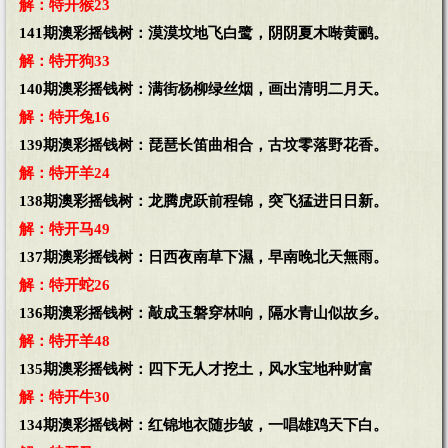
解：特开猴23
141期澳彩摇钱树：漠漠坟地飞白鹭，阴阴夏木啭黄鹂。
解：特开狗33
140期澳彩摇钱树：满街杨柳绿丝烟，画出清明二月天。
解：特开兔16
139期澳彩摇钱树：琵琶长笛曲相合，古坟零落野花香。
解：特开羊24
138期澳彩摇钱树：龙腾虎跃前程锦，突飞猛进日日新。
解：特开马49
137期澳彩摇钱树：日西夜南草下濕，早南晚北天無雨。
解：特开蛇26
136期澳彩摇钱树：敲成玉磐穿林响，隔水青山似故乡。
解：特开羊48
135期澳彩摇钱树：四下无人才挖土，风水宝地种财富
解：特开牛30
134期澳彩摇钱树：红锦地衣随步皱，一唱雄鸡天下白。