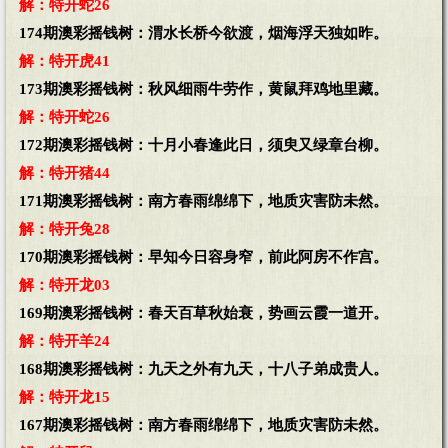
解：特开蛇26
174期澳彩摇钱树：渭水长桥今欲渡，烟海浮天独如昨。
解：特开虎41
173期澳彩摇钱树：秋风细雨牛劳作，黄鼠拜鸡地里藏。
解：特开蛇26
172期澳彩摇钱树：十月小春逢此日，须臾又绿章台柳。
解：特开猪44
171期澳彩摇钱树：南方春雨绵绵下，地质灾害防未然。
解：特开兔28
170期澳彩摇钱树：早知今日容身窄，前此阿房不作宫。
解：特开龙03
169期澳彩摇钱树：春天百草秋始衰，势画云霞一道开。
解：特开羊24
168期澳彩摇钱树：九天之外有九天，十八子弟成贵人。
解：特开龙15
167期澳彩摇钱树：南方春雨绵绵下，地质灾害防未然。