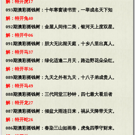
解：特开虎17
093期澳彩摇钱树：十年寒窗读书苦，一举成名天下知
解：特开兔40
092期澳彩摇钱树：金屋人间传二美，银河天上度双星。
解：特开牛06
091期澳彩摇钱树：胆大无比闹天庭，十乡八里出真人。
解：特开马37
090期澳彩摇钱树：绿化适逢二月天，路边野花朵朵红。
解：特开羊36
089期澳彩摇钱树：九天之外有九天，十八子弟成贵人。
解：特开马49
088期澳彩摇钱树：三代同堂三秒钟，四七最大看后者
解：特开龙27
087期澳彩摇钱树：倾盆大雨连日来，祸从天降带天灾。
解：特开蛇26
086期澳彩摇钱树：春染三山如画卷，虎兔四季守财来。