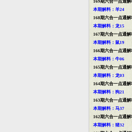
169期六合一点通解
本期解料：羊24
168期六合一点通解
本期解料：龙15
167期六合一点通解
本期解料：鼠19
166期六合一点通解
本期解料：牛06
165期六合一点通解
本期解料：龙03
164期六合一点通解
本期解料：狗21
163期六合一点通解
本期解料：马37
162期六合一点通解
本期解料：猪32