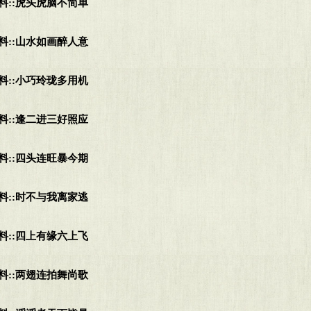
料::虎头虎脑不简单
料::山水如画醉人意
料::小巧玲珑多用机
料::逢二进三好照应
料::四头连旺暴今期
料::时不与我离家逃
料::四上有缘六上飞
料::两翅连拍舞尚歌