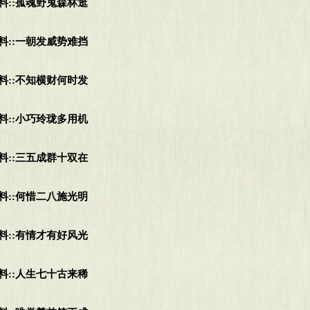
料::孤魂野鬼森林逛
料::一朝发威势难挡
料::不知横财何时发
料::小巧玲珑多用机
料::三五成群十双在
料::何惜二八施光明
料::有情才有好风光
料::人生七十古来稀