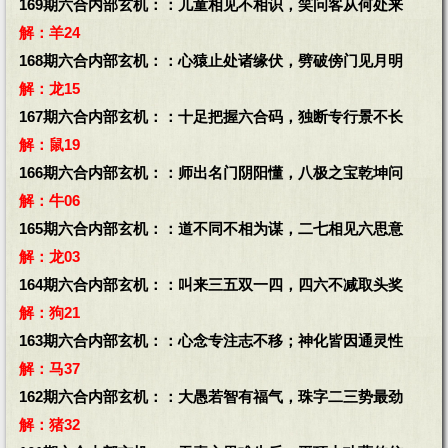
169期六合内部玄机：：儿童相见不相识，笑问客从何处来
解：羊24
168期六合内部玄机：：心猿止处诸缘伏，劈破傍门见月明
解：龙15
167期六合内部玄机：：十足把握六合码，独断专行景不长
解：鼠19
166期六合内部玄机：：师出名门阴阳懂，八极之宝乾坤问
解：牛06
165期六合内部玄机：：道不同不相为谋，二七相见六思意
解：龙03
164期六合内部玄机：：叫来三五双一四，四六不减取头奖
解：狗21
163期六合内部玄机：：心念专注志不移；神化皆因通灵性
解：马37
162期六合内部玄机：：大愚若智有福气，珠字二三势最劲
解：猪32