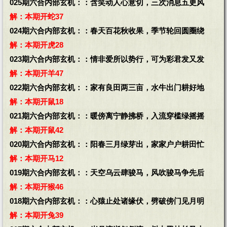
025期六合内部玄机：：含笑动人心意切，三次消息五更风
解：本期开蛇37
024期六合内部玄机：：春天百花秋收果，季节轮回圆圈绕
解：本期开虎28
023期六合内部玄机：：情非爱所以势行，可为彩君发又发
解：本期开羊47
022期六合内部玄机：：家有良田两三亩，水牛出门耕好地
解：本期开鼠18
021期六合内部玄机：：暖傍离宁静拂桥，入流穿槛绿摇摇
解：本期开鼠42
020期六合内部玄机：：阳春三月绿芽出，家家户户耕田忙
解：本期开马12
019期六合内部玄机：：天空乌云肆骏马，风吹骏马争先后
解：本期开猴46
018期六合内部玄机：：心猿止处诸缘伏，劈破傍门见月明
解：本期开兔39