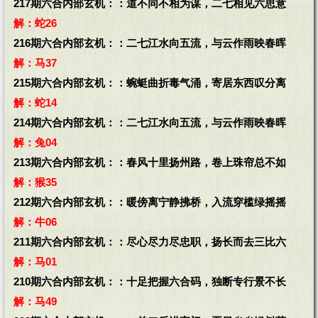
217期六合内部玄机：：道不同不相为谋，二七相见六思意
解：蛇26
216期六合内部玄机：：二七江水向五流，与云作雨映春晖
解：马37
215期六合内部玄机：：蜿蜓曲折毒气涌，寄居东西叹分离
解：蛇14
214期六合内部玄机：：二七江水向五流，与云作雨映春晖
解：兔04
213期六合内部玄机：：春风十里扬州路，卷上珠帘总不如
解：猴35
212期六合内部玄机：：暖傍离宁静拂桥，入流穿槛绿摇摇
解：牛06
211期六合内部玄机：：尽心尽力尽忠职，扬长而去三比六
解：马01
210期六合内部玄机：：十足把握六合码，独断专行景不长
解：马49