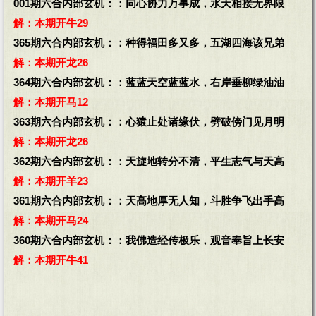
001期六合内部玄机：：同心协力万事成，水天相接无界限
解：本期开牛29
365期六合内部玄机：：种得福田多又多，五湖四海该兄弟
解：本期开龙26
364期六合内部玄机：：蓝蓝天空蓝蓝水，右岸垂柳绿油油
解：本期开马12
363期六合内部玄机：：心猿止处诸缘伏，劈破傍门见月明
解：本期开龙26
362期六合内部玄机：：天旋地转分不清，平生志气与天高
解：本期开羊23
361期六合内部玄机：：天高地厚无人知，斗胜争飞出手高
解：本期开马24
360期六合内部玄机：：我佛造经传极乐，观音奉旨上长安
解：本期开牛41