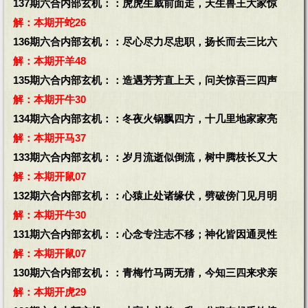
137期六合内部玄机：：虎虎生威前面走，天生兽王大家惊
解：本期开蛇26
136期六合内部玄机：：尽心尽力尽忠职，扬长而去三比六
解：本期开羊48
135期六合内部玄机：：造遇芳芳直上天，问关惊吾三四声
解：本期开牛30
134期六合内部玄机：：冬夜火锅飘四方，十几里地家家亮
解：本期开马37
133期六合内部玄机：：岁月流逝似倒流，树中腾枝长又大
解：本期开鼠07
132期六合内部玄机：：心猿止处诸缘伏，劈破傍门见月明
解：本期开牛30
131期六合内部玄机：：心念专注志不移；神化皆因通灵性
解：本期开鼠07
130期六合内部玄机：：青梅竹马两无猜，今知三四来求亲
解：本期开虎29