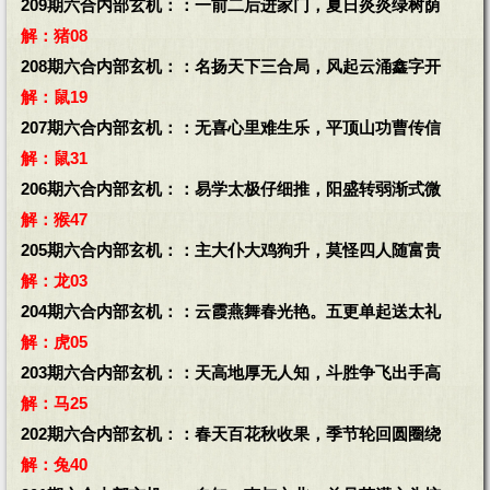
209期六合内部玄机：：一前二后进家门，夏日炎炎绿树荫
解：猪08
208期六合内部玄机：：名扬天下三合局，风起云涌鑫字开
解：鼠19
207期六合内部玄机：：无喜心里难生乐，平顶山功曹传信
解：鼠31
206期六合内部玄机：：易学太极仔细推，阳盛转弱渐式微
解：猴47
205期六合内部玄机：：主大仆大鸡狗升，莫怪四人随富贵
解：龙03
204期六合内部玄机：：云霞燕舞春光艳。五更单起送太礼
解：虎05
203期六合内部玄机：：天高地厚无人知，斗胜争飞出手高
解：马25
202期六合内部玄机：：春天百花秋收果，季节轮回圆圈绕
解：兔40