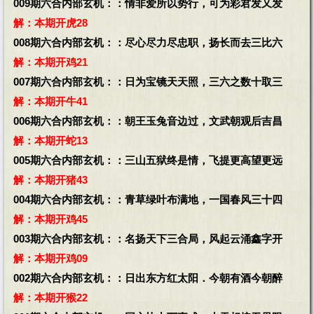
009期六合内部玄机：：情非爱所以势行，可为彩君发又发
解：本期开虎28
008期六合内部玄机：：尽心尽力尽忠职，扬长而去三比六
解：本期开鸡21
007期六合内部玄机：：日为宝镜天天照，三六之数十取三
解：本期开牛41
006期六合内部玄机：：朝王玉兔音边过，文武朝观后吉昌
解：本期开蛇13
005期六合内部玄机：：三山五狱终是情，飞提更高望更远
解：本期开猪43
004期六合内部玄机：：青草绿叶布满地，一国春风三十四
解：本期开鸡45
003期六合内部玄机：：名扬天下三合局，风起云涌鑫字开
解：本期开鸡09
002期六合内部玄机：：日出东方红太阳．今朝有酒今朝醉
解：本期开猴22