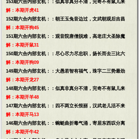
153期六合内部玄机：：似真非真分不清，完奇不有鼠儿来
解：本期开虎41
152期六合内部玄机：：朝王玉兔音边过，文武朝观后吉昌
解：本期开狗45
151期六合内部玄机：：观音院唐僧脱难，高老庄大圣除魔
解：本期开鼠31
150期六合内部玄机：：尽心尽力尽忠职，扬长而去三比六
解：本期开狗09
149期六合内部玄机：：大愚若智有福气，珠字二三势最劲
解：本期开龙27
148期六合内部玄机：：似真非真分不清，完奇不有鼠儿来
解：本期开羊48
147期六合内部玄机：：四不两立长恨丽，汉武老儿活不来
解：本期开马13
146期六合内部玄机：：蜿蜓曲折毒气涌，寄居东西叹分离
解：本期开牛42