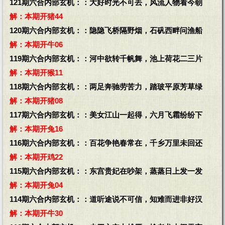
121期六合内部玄机：：大好时光不可丟，风流人物看今朝
解：本期开猪44
120期六合内部玄机：：隐隐飞桥隔野烟，石矾西畔问渔船
解：本期开牛06
119期六合内部玄机：：河中欲转千帆舞，池上荷花二三片
解：本期开猴11
118期六合内部玄机：：两足奔驰劳苦力，踏玻平原芳草绿
解：本期开猪08
117期六合内部玄机：：美女江山一起得，六月飞霜纷纷下
解：本期开兔16
116期六合内部玄机：：百花争艳春常在，千乡万里未回还
解：本期开鸡22
115期六合内部玄机：：东宫贵妃在吵架，蒸蒸日上发一发
解：本期开兔04
114期六合内部玄机：：道听途说不可信，知难而进非好汉
解：本期开牛30