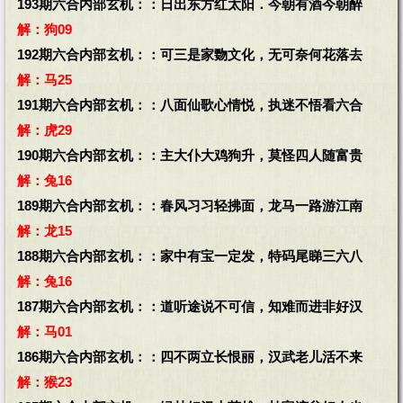
193期六合内部玄机：：日出东方红太阳．今朝有酒今朝醉
解：狗09
192期六合内部玄机：：可三是家覅文化，无可奈何花落去
解：马25
191期六合内部玄机：：八面仙歌心情悦，执迷不悟看六合
解：虎29
190期六合内部玄机：：主大仆大鸡狗升，莫怪四人随富贵
解：兔16
189期六合内部玄机：：春风习习轻拂面，龙马一路游江南
解：龙15
188期六合内部玄机：：家中有宝一定发，特码尾睇三六八
解：兔16
187期六合内部玄机：：道听途说不可信，知难而进非好汉
解：马01
186期六合内部玄机：：四不两立长恨丽，汉武老儿活不来
解：猴23