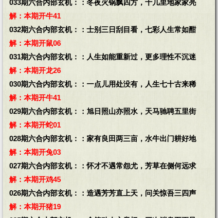
033期六合内部玄机：：冬夜火锅飘四方，十几里地家家亮
解：本期开牛41
032期六合内部玄机：：士别三日刮目看，七彩人生常如酣
解：本期开鼠06
031期六合内部玄机：：人生如能重新过，更多理性不沉迷
解：本期开龙26
030期六合内部玄机：：一点儿用处没有，人生七十古来稀
解：本期开牛41
029期六合内部玄机：：旭日照山亦照水，天马驰聘五里街
解：本期开蛇01
028期六合内部玄机：：家有良田两三亩，水牛出门耕好地
解：本期开兔03
027期六合内部玄机：：怀才不遇常怨尤，芳草在侧何远求
解：本期开鸡45
026期六合内部玄机：：造遇芳芳直上天，问关惊吾三四声
解：本期开猪19