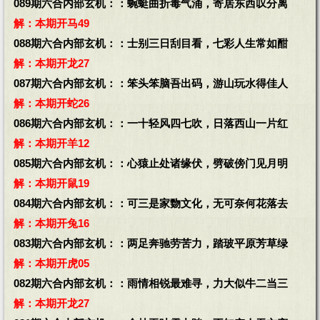
089期六合内部玄机：：蜿蜓曲折毒气涌，寄居东西叹分离
解：本期开马49
088期六合内部玄机：：士别三日刮目看，七彩人生常如酣
解：本期开龙27
087期六合内部玄机：：笨头笨脑吾出码，游山玩水得佳人
解：本期开蛇26
086期六合内部玄机：：一十轻风四七吹，日落西山一片红
解：本期开羊12
085期六合内部玄机：：心猿止处诸缘伏，劈破傍门见月明
解：本期开鼠19
084期六合内部玄机：：可三是家覅文化，无可奈何花落去
解：本期开兔16
083期六合内部玄机：：两足奔驰劳苦力，踏玻平原芳草绿
解：本期开虎05
082期六合内部玄机：：雨情相锐最难寻，力大似牛二当三
解：本期开龙27