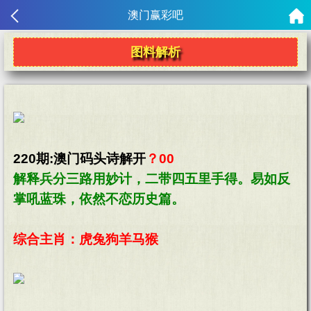
澳门赢彩吧
图料解析
220期:澳门码头诗解开
？00
解释兵分三路用妙计，二带四五里手得。易如反
掌吼蓝珠，依然不恋历史篇。
综合主肖：虎兔狗羊马猴