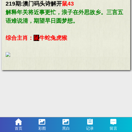
219期:澳门码头诗解开
鼠43
解释年关将近事更忙，浪子在外思故乡。三言五
语难说清，期望早日圆梦想。
综合主肖：
鼠
牛蛇兔虎猴
首页
彩图
黑白
记录
留言