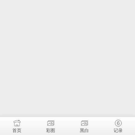
首页
彩图
黑白
记录