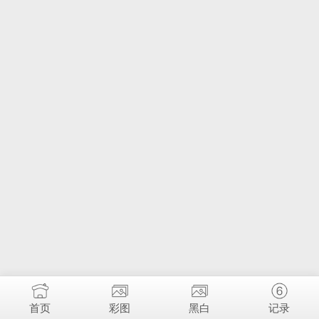
首页
彩图
黑白
记录