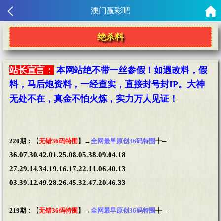
澳门赢彩吧
绝杀料
站长宣言：
本网站绝不带一丝参假！如遇改料，假
料，马后炮资料，一经查实，直接封号封IP。大神
无处不在，真金不怕火炼，实力万人见证！
220期：【
无错36码特围
】→
全网最早原创36码特围
╂─
36.07.30.42.01.25.08.05.38.09.04.18
27.29.14.34.19.16.17.22.11.06.40.13
03.39.12.49.28.26.45.32.47.20.46.33
219期：【
无错36码特围
】→
全网最早原创36码特围
╂─