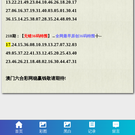
13.22.21.49.23.04.10.46.26.18.20.17
27.06.16.37.19.31.40.03.05.01.30.41
36.15.14.25.38.07.28.35.24.48.09.34
218期：【
无错36码特围
】→
全网最早原创36码特围
╂─
17
.24.15.36.08.10.19.13.27.07.32.03
49.05.37.22.41.33.12.45.20.25.43.40
23.46.26.21.18.48.02.16.30.44.47.31
澳门六合彩网稳赢钱敬请期待!
首页
彩图
黑白
记录
留言