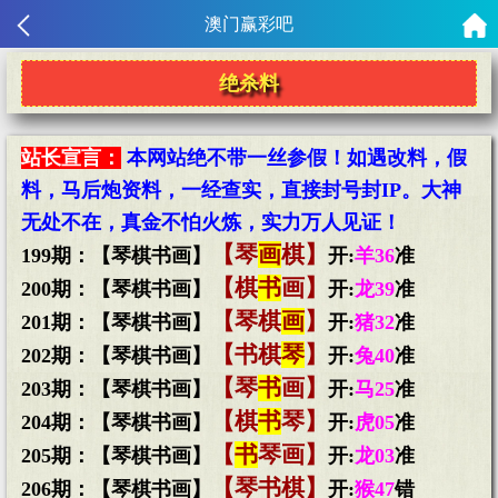
澳门赢彩吧
绝杀料
站长宣言：
本网站绝不带一丝参假！如遇改料，假
料，马后炮资料，一经查实，直接封号封IP。大神
无处不在，真金不怕火炼，实力万人见证！
【琴
画
棋】
199期：【琴棋书画】
开:
羊36
准
【棋
书
画】
200期：【琴棋书画】
开:
龙39
准
【琴棋
画
】
201期：【琴棋书画】
开:
猪32
准
【书棋
琴
】
202期：【琴棋书画】
开:
兔40
准
【琴
书
画】
203期：【琴棋书画】
开:
马25
准
【棋
书
琴】
204期：【琴棋书画】
开:
虎05
准
【
书
琴画】
205期：【琴棋书画】
开:
龙03
准
【琴书棋】
206期：【琴棋书画】
开:
猴47
错