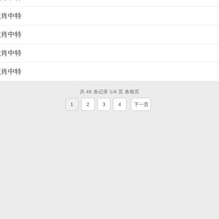
六肖中特
六肖中特
六肖中特
六肖中特
共 48 条记录 1/4 页 条每页
1
2
3
4
下一页