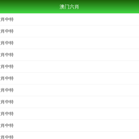
澳门六肖
六肖中特
六肖中特
六肖中特
六肖中特
六肖中特
六肖中特
六肖中特
六肖中特
六肖中特
六肖中特
六肖中特