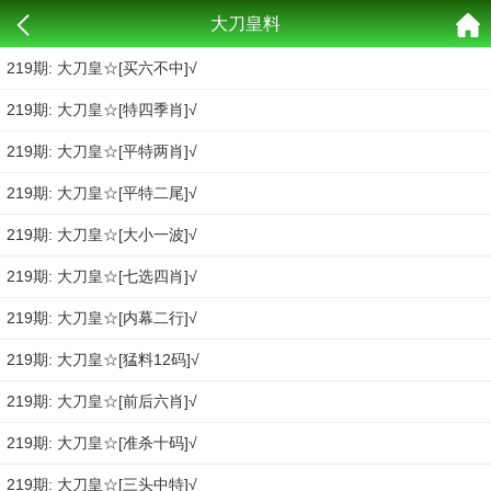
大刀皇料
219期: 大刀皇☆[买六不中]√
219期: 大刀皇☆[特四季肖]√
219期: 大刀皇☆[平特两肖]√
219期: 大刀皇☆[平特二尾]√
219期: 大刀皇☆[大小一波]√
219期: 大刀皇☆[七选四肖]√
219期: 大刀皇☆[内幕二行]√
219期: 大刀皇☆[猛料12码]√
219期: 大刀皇☆[前后六肖]√
219期: 大刀皇☆[准杀十码]√
219期: 大刀皇☆[三头中特]√