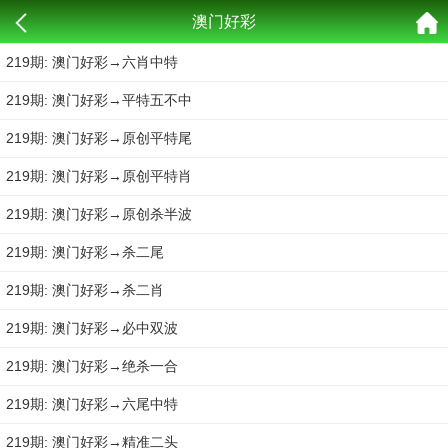
澳门好彩
219期: 澳门好彩→六肖中特
219期: 澳门好彩→平特五不中
219期: 澳门好彩→原创平特尾
219期: 澳门好彩→原创平特肖
219期: 澳门好彩→原创杀半波
219期: 澳门好彩→杀二尾
219期: 澳门好彩→杀二肖
219期: 澳门好彩→必中双波
219期: 澳门好彩→绝杀一合
219期: 澳门好彩→六尾中特
219期: 澳门好彩→精准二头