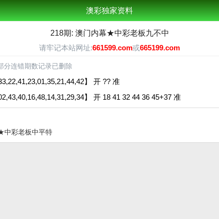
澳彩独家资料
218期: 澳门内幕★中彩老板九不中
请牢记本站网址:
661599.com
或
665199.com
部分连错期数记录已删除
2,41,23,01,35,21,44,42】 开 ?? 准
,40,16,48,14,31,29,34】 开 18 41 32 44 36 45+37 准
幕★中彩老板中平特