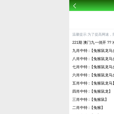
温馨提示:为了提高网速，
221期 澳门九一俏开 ?? 
九肖中特 :【兔猴鼠龙
八肖中特 :【兔猴鼠龙马
七肖中特 :【兔猴鼠龙马
六肖中特 :【兔猴鼠龙马
五肖中特 :【兔猴鼠龙马
四肖中特 :【兔猴鼠龙】
三肖中特 :【兔猴鼠】
二肖中特 :【兔猴】