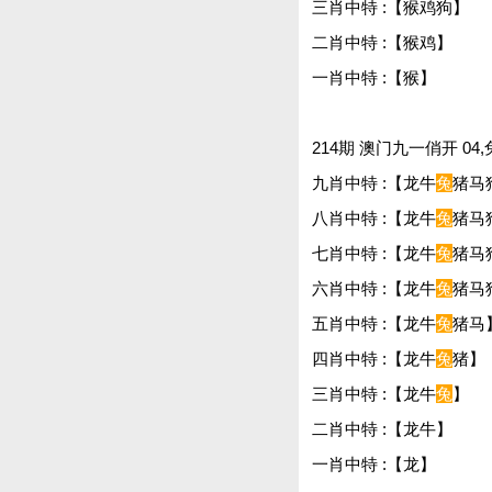
三肖中特 :【猴鸡狗】
二肖中特 :【猴鸡】
一肖中特 :【猴】
214期 澳门九一俏开 04,
九肖中特 :【龙牛
兔
猪马
八肖中特 :【龙牛
兔
猪马
七肖中特 :【龙牛
兔
猪马
六肖中特 :【龙牛
兔
猪马
五肖中特 :【龙牛
兔
猪马
四肖中特 :【龙牛
兔
猪】
三肖中特 :【龙牛
兔
】
二肖中特 :【龙牛】
一肖中特 :【龙】