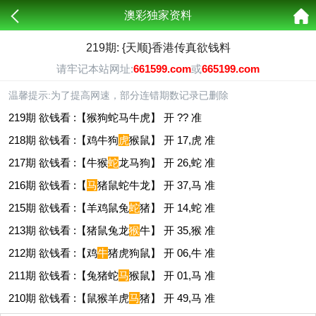
澳彩独家资料
219期: {天顺}香港传真欲钱料
请牢记本站网址:
661599.com
或
665199.com
温馨提示:为了提高网速，部分连错期数记录已删除
219期 欲钱看 :【猴狗蛇马牛虎】 开 ?? 准
218期 欲钱看 :【鸡牛狗
虎
猴鼠】 开 17,虎 准
217期 欲钱看 :【牛猴
蛇
龙马狗】 开 26,蛇 准
216期 欲钱看 :【
马
猪鼠蛇牛龙】 开 37,马 准
215期 欲钱看 :【羊鸡鼠兔
蛇
猪】 开 14,蛇 准
213期 欲钱看 :【猪鼠兔龙
猴
牛】 开 35,猴 准
212期 欲钱看 :【鸡
牛
猪虎狗鼠】 开 06,牛 准
211期 欲钱看 :【兔猪蛇
马
猴鼠】 开 01,马 准
210期 欲钱看 :【鼠猴羊虎
马
猪】 开 49,马 准