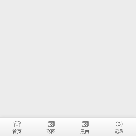
首页
彩图
黑白
记录