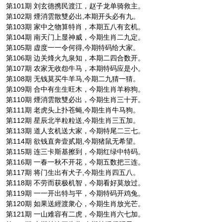
第101期 刘玄德携民渡江，赵子龙单骑救主。
第102期 煙消雲散雙必出,本期开头必有九。
第103期 家中之物算特肖，本期五八有玄机。
第104期 南天门上显神威，今期生肖二九定。
第105期 虚度一一令何得,今期特码给大家。
第106期 边关烽火九泉知，本期二四合数开。
第107期 农家无收怨牛马，本期特码应是小。
第108期 无钱莫买牛羊马,今期二九猜一猜。
第109期 合中有生生旺木，今期生肖羊称狗。
第110期 煙消雲散雙必出，今期生肖三十开。
第111期 老虎头上扑苍蝇,今期生肖牛马狗。
第112期 星辰北半粒粒送,今期生肖三五加。
第113期 道人玄机送大家，今期特尾二三七。
第114期 欲钱直奔壹贰期,今期猪鼠无希望。
第115期 连三卡斯基擦到，今期红绿中特码。
第116期 一春一秋不开花，今期五数把三连。
第117期 将门生出有犬子,今期生肖四五八。
第118期 不劳而获极机智，今期看好莫放过。
第119期 一一开出特与平，今期特码开鸡兔。
第120期 如果送經渡衆心，今期生肖放光芒。
第121期 一山难容有二虎，今期生肖六七加。