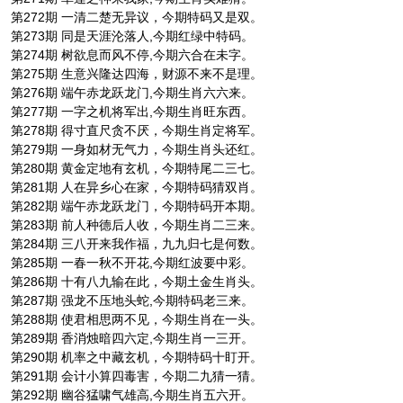
第272期 一清二楚无异议，今期特码又是双。
第273期 同是天涯沦落人,今期红绿中特码。
第274期 树欲息而风不停,今期六合在未字。
第275期 生意兴隆达四海，财源不来不是理。
第276期 端午赤龙跃龙门,今期生肖六六来。
第277期 一字之机将军出,今期生肖旺东西。
第278期 得寸直尺贪不厌，今期生肖定将军。
第279期 一身如材无气力，今期生肖头还红。
第280期 黄金定地有玄机，今期特尾二三七。
第281期 人在异乡心在家，今期特码猜双肖。
第282期 端午赤龙跃龙门，今期特码开本期。
第283期 前人种德后人收，今期生肖二三来。
第284期 三八开来我作福，九九归七是何数。
第285期 一春一秋不开花,今期红波要中彩。
第286期 十有八九输在此，今期土金生肖头。
第287期 强龙不压地头蛇,今期特码老三来。
第288期 使君相思两不见，今期生肖在一头。
第289期 香消烛暗四六定,今期生肖一三开。
第290期 机率之中藏玄机，今期特码十盯开。
第291期 会计小算四毒害，今期二九猜一猜。
第292期 幽谷猛啸气雄高,今期生肖五六开。