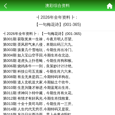
澳彩综合资料
┫
2026年全年资料┣：
【一句梅花诗】(001-365)
┫2026年全年资料┣：【一句梅花诗】(001-365)
第001期 获取奖来一生禄，今夜月明人尽望。
第002期 歪风邪气来八侵，本期出码三六九。
第003期 孩童几个雪地玩，今期生肖出冷门。
第004期 如入宝山空手回,今期生肖在北边。
第005期 老虎头上扑苍蝇，今期生肖狗和猴。
第006期 烧鸡杀牛一一到，良策妙计计计绝。
第007期 科技公司五克服，今期生肖六六来。
第008期 有去无来是四二,今期特码羊狗在。
第009期 道人玄机送大家,今期贴土个吹牛。
第010期 生意兴隆才禄进,今期蓝尾出生肖。
第011期 求神问卜特中藏，今期生肖有火花。
第012期 有情才有好风光,今期生肖找牧童。
第013期 十全十美司马郎，今期生肖一三开。
第014期 人生代代无穷尽,今期特码又是双。
第015期 东边日出西边雨，早上金黄夕阳红。