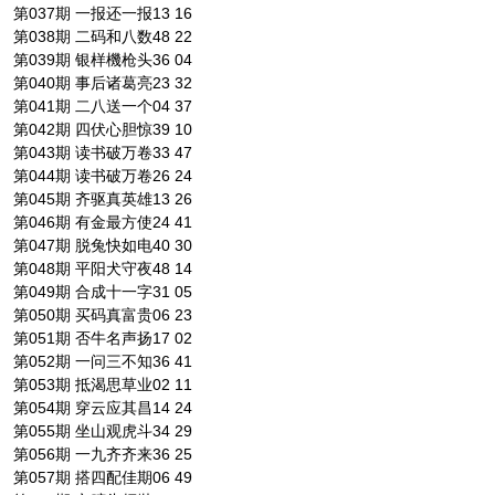
第037期 一报还一报13 16
第038期 二码和八数48 22
第039期 银样機枪头36 04
第040期 事后诸葛亮23 32
第041期 二八送一个04 37
第042期 四伏心胆惊39 10
第043期 读书破万卷33 47
第044期 读书破万卷26 24
第045期 齐驱真英雄13 26
第046期 有金最方使24 41
第047期 脱兔快如电40 30
第048期 平阳犬守夜48 14
第049期 合成十一字31 05
第050期 买码真富贵06 23
第051期 否牛名声扬17 02
第052期 一问三不知36 41
第053期 抵渴思草业02 11
第054期 穿云应其昌14 24
第055期 坐山观虎斗34 29
第056期 一九齐齐来36 25
第057期 搭四配佳期06 49