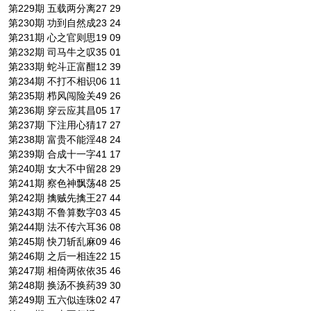
第229期 五载两分离27 29
第230期 功到自然成23 24
第231期 心之官则思19 09
第232期 司马牛之叹35 01
第233期 蛇斗正富酣12 39
第234期 不打不相识06 11
第235期 栉风闯险关49 26
第236期 穿云应其昌05 17
第237期 下注用心猜17 27
第238期 富贵不能淫48 24
第239期 合成十一字41 17
第240期 女大不中留28 29
第241期 察色神飘荡48 25
第242期 擒贼先擒王27 44
第243期 不鲁算数字03 45
第244期 法不传六耳36 08
第245期 快刀斩乱麻09 46
第246期 之后一相连22 15
第247期 相倚两依依35 46
第248期 换汤不换药39 30
第249期 五六似连珠02 47