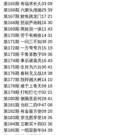
第165期 有福求长久03 09
第166期 六腑头颅抛29 39
第167期 鯉鱼跳龙门17 21
第168期 照葫芦画戟16 30
第169期 两姓混一谈11 43
第170期 苦干有粮收14 31
第171期 一问三不知38 20
第172期 一方弯弯月15 19
第173期 不鲁算数字09 36
第174期 事后诸葛亮16 43
第175期 生肖为六台30 41
第176期 春秋无义战19 38
第177期 旣蜉撼大树14 10
第178期 难于上青天08 16
第179期 打蛇打七寸02 21
第180期 侧脑意若何28 41
第181期 当旺二四中47 08
第182期 有金最方使09 20
第183期 穿北图享受18 35
第184期 立断买十四02 36
第185期 一唱迎新年04 39