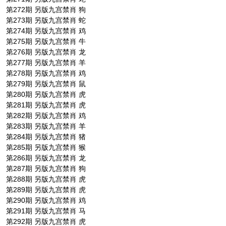
第272期 另版九宫禁肖 狗
第273期 另版九宫禁肖 蛇
第274期 另版九宫禁肖 鸡
第275期 另版九宫禁肖 牛
第276期 另版九宫禁肖 龙
第277期 另版九宫禁肖 羊
第278期 另版九宫禁肖 鸡
第279期 另版九宫禁肖 鼠
第280期 另版九宫禁肖 虎
第281期 另版九宫禁肖 虎
第282期 另版九宫禁肖 鸡
第283期 另版九宫禁肖 羊
第284期 另版九宫禁肖 猪
第285期 另版九宫禁肖 猴
第286期 另版九宫禁肖 龙
第287期 另版九宫禁肖 狗
第288期 另版九宫禁肖 虎
第289期 另版九宫禁肖 虎
第290期 另版九宫禁肖 鸡
第291期 另版九宫禁肖 马
第292期 另版九宫禁肖 虎