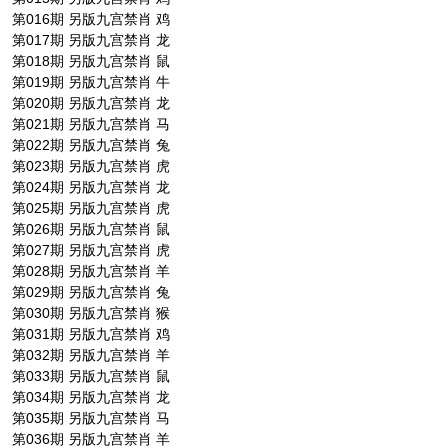
第016期 另版九宫禁肖 鸡
第017期 另版九宫禁肖 龙
第018期 另版九宫禁肖 鼠
第019期 另版九宫禁肖 牛
第020期 另版九宫禁肖 龙
第021期 另版九宫禁肖 马
第022期 另版九宫禁肖 兔
第023期 另版九宫禁肖 虎
第024期 另版九宫禁肖 龙
第025期 另版九宫禁肖 虎
第026期 另版九宫禁肖 鼠
第027期 另版九宫禁肖 虎
第028期 另版九宫禁肖 羊
第029期 另版九宫禁肖 兔
第030期 另版九宫禁肖 猴
第031期 另版九宫禁肖 鸡
第032期 另版九宫禁肖 羊
第033期 另版九宫禁肖 鼠
第034期 另版九宫禁肖 龙
第035期 另版九宫禁肖 马
第036期 另版九宫禁肖 羊