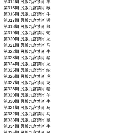
第314期 另版九宫禁肖 羊
第315期 另版九宫禁肖 猴
第316期 另版九宫禁肖 牛
第317期 另版九宫禁肖 猴
第318期 另版九宫禁肖 鼠
第319期 另版九宫禁肖 蛇
第320期 另版九宫禁肖 龙
第321期 另版九宫禁肖 马
第322期 另版九宫禁肖 牛
第323期 另版九宫禁肖 猪
第324期 另版九宫禁肖 龙
第325期 另版九宫禁肖 蛇
第326期 另版九宫禁肖 虎
第327期 另版九宫禁肖 龙
第328期 另版九宫禁肖 猪
第329期 另版九宫禁肖 羊
第330期 另版九宫禁肖 牛
第331期 另版九宫禁肖 马
第332期 另版九宫禁肖 马
第333期 另版九宫禁肖 鼠
第334期 另版九宫禁肖 牛
第335期 另版九宫禁肖 猪