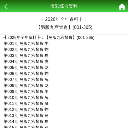
澳彩综合资料
┫
2026年全年资料┣：
【另版九宫禁肖】(001-365)
┫2026年全年资料┣：【另版九宫禁肖】(001-365)
第001期 另版九宫禁肖 牛
第002期 另版九宫禁肖 蛇
第003期 另版九宫禁肖 狗
第004期 另版九宫禁肖 虎
第005期 另版九宫禁肖 龙
第006期 另版九宫禁肖 蛇
第007期 另版九宫禁肖 兔
第008期 另版九宫禁肖 龙
第009期 另版九宫禁肖 羊
第010期 另版九宫禁肖 兔
第011期 另版九宫禁肖 鼠
第012期 另版九宫禁肖 蛇
第013期 另版九宫禁肖 马
第014期 另版九宫禁肖 狗
第015期 另版九宫禁肖 鸡