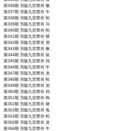
第336期 另版九宫禁肖 猴
第337期 另版九宫禁肖 牛
第338期 另版九宫禁肖 蛇
第339期 另版九宫禁肖 马
第340期 另版九宫禁肖 蛇
第341期 另版九宫禁肖 猪
第342期 另版九宫禁肖 虎
第343期 另版九宫禁肖 猴
第344期 另版九宫禁肖 鼠
第345期 另版九宫禁肖 鸡
第346期 另版九宫禁肖 牛
第347期 另版九宫禁肖 龙
第348期 另版九宫禁肖 蛇
第349期 另版九宫禁肖 龙
第350期 另版九宫禁肖 鸡
第351期 另版九宫禁肖 狗
第352期 另版九宫禁肖 猪
第353期 另版九宫禁肖 兔
第354期 另版九宫禁肖 蛇
第355期 另版九宫禁肖 龙
第356期 另版九宫禁肖 牛