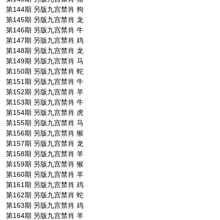
第144期 另版九宫禁肖 狗
第145期 另版九宫禁肖 龙
第146期 另版九宫禁肖 牛
第147期 另版九宫禁肖 鸡
第148期 另版九宫禁肖 龙
第149期 另版九宫禁肖 马
第150期 另版九宫禁肖 蛇
第151期 另版九宫禁肖 牛
第152期 另版九宫禁肖 羊
第153期 另版九宫禁肖 牛
第154期 另版九宫禁肖 虎
第155期 另版九宫禁肖 马
第156期 另版九宫禁肖 猴
第157期 另版九宫禁肖 龙
第158期 另版九宫禁肖 羊
第159期 另版九宫禁肖 猴
第160期 另版九宫禁肖 羊
第161期 另版九宫禁肖 鸡
第162期 另版九宫禁肖 蛇
第163期 另版九宫禁肖 鸡
第164期 另版九宫禁肖 羊