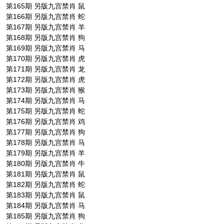
第165期 另版九宫禁肖 鼠
第166期 另版九宫禁肖 蛇
第167期 另版九宫禁肖 羊
第168期 另版九宫禁肖 狗
第169期 另版九宫禁肖 马
第170期 另版九宫禁肖 虎
第171期 另版九宫禁肖 龙
第172期 另版九宫禁肖 虎
第173期 另版九宫禁肖 猴
第174期 另版九宫禁肖 马
第175期 另版九宫禁肖 蛇
第176期 另版九宫禁肖 鸡
第177期 另版九宫禁肖 狗
第178期 另版九宫禁肖 马
第179期 另版九宫禁肖 羊
第180期 另版九宫禁肖 牛
第181期 另版九宫禁肖 鼠
第182期 另版九宫禁肖 蛇
第183期 另版九宫禁肖 鼠
第184期 另版九宫禁肖 马
第185期 另版九宫禁肖 狗