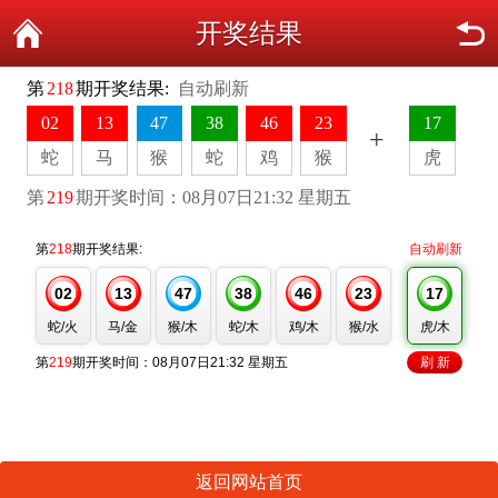
开奖结果
返回网站首页